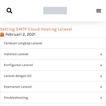
Panduan Awal L
Semua Pa
Kamus Host
Rekomendasi Pro
Setting SMTP Cloud Hosting Laravel
Februari 2, 2021
Panduan Lengkap Laravel
Instalasi Laravel
Konfigurasi Laravel
Laravel dengan Git
Keamanan Laravel
Troubleshooting