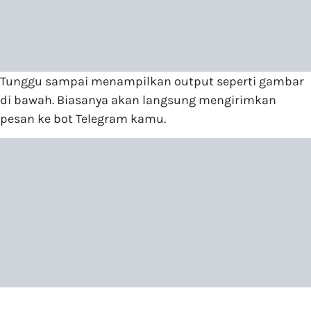
Tunggu sampai menampilkan output seperti gambar
di bawah. Biasanya akan langsung mengirimkan
pesan ke bot Telegram kamu.