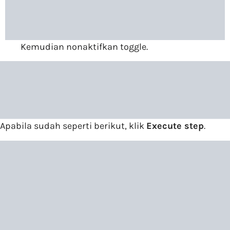
Kemudian nonaktifkan toggle.
Apabila sudah seperti berikut, klik
Execute step
.