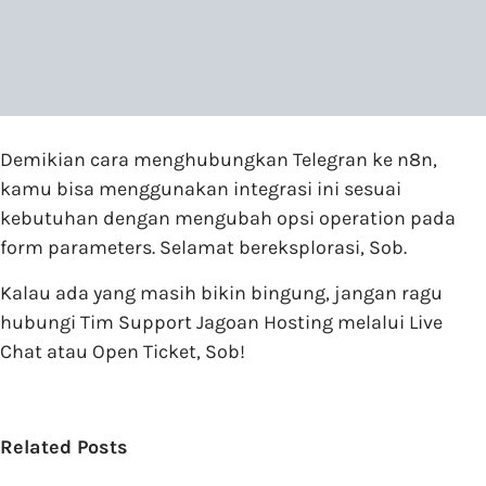
Demikian cara menghubungkan Telegran ke n8n,
kamu bisa menggunakan integrasi ini sesuai
kebutuhan dengan mengubah opsi operation pada
form parameters. Selamat bereksplorasi, Sob.
Kalau ada yang masih bikin bingung, jangan ragu
hubungi Tim Support Jagoan Hosting melalui Live
Chat atau Open Ticket, Sob!
Related Posts