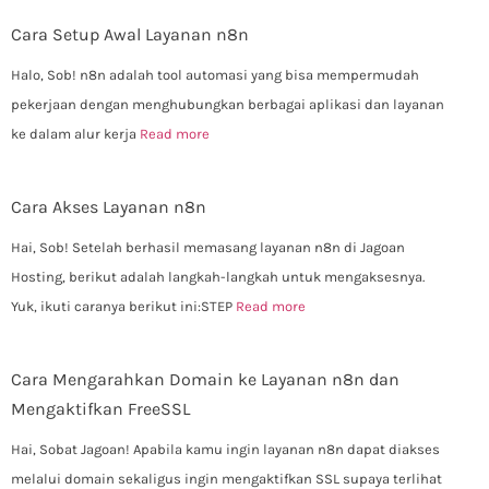
Cara Setup Awal Layanan n8n
Halo, Sob! n8n adalah tool automasi yang bisa mempermudah
pekerjaan dengan menghubungkan berbagai aplikasi dan layanan
ke dalam alur kerja
Read more
Cara Akses Layanan n8n
Hai, Sob! Setelah berhasil memasang layanan n8n di Jagoan
Hosting, berikut adalah langkah-langkah untuk mengaksesnya.
Yuk, ikuti caranya berikut ini:STEP
Read more
Cara Mengarahkan Domain ke Layanan n8n dan
Mengaktifkan FreeSSL
Hai, Sobat Jagoan! Apabila kamu ingin layanan n8n dapat diakses
melalui domain sekaligus ingin mengaktifkan SSL supaya terlihat