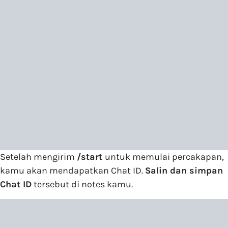
Setelah mengirim
/start
untuk memulai percakapan,
kamu akan mendapatkan Chat ID.
Salin dan simpan
Chat ID
tersebut di notes kamu.