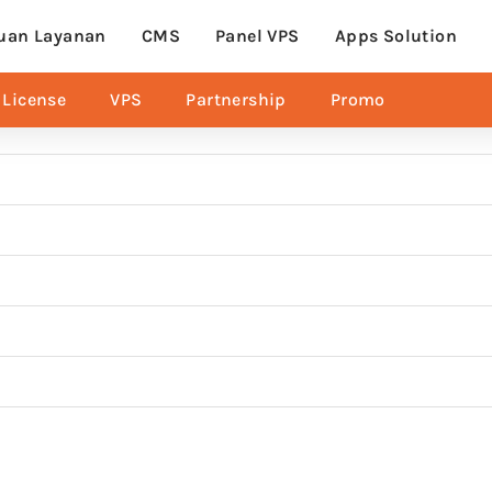
uan Layanan
CMS
Panel VPS
Apps Solution
License
VPS
Partnership
Promo