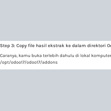
Step 3: Copy file hasil ekstrak ke dalam direktori 
Caranya, kamu buka terlebih dahulu di lokal komputer 
/opt/odoo17/odoo17/addons