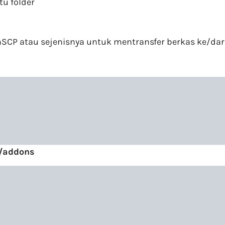
tu folder
WinSCP atau sejenisnya untuk mentransfer berkas ke/dar
7/addons