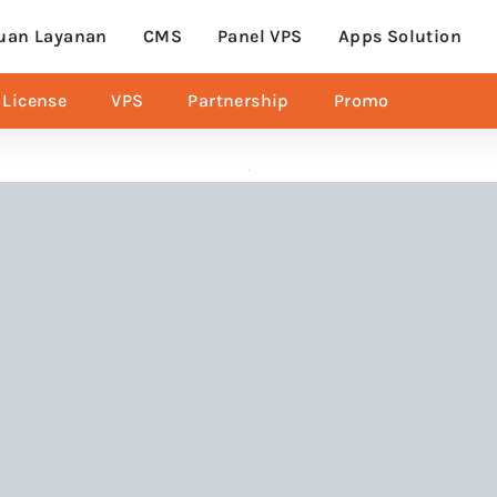
uan Layanan
CMS
Panel VPS
Apps Solution
License
VPS
Partnership
Promo