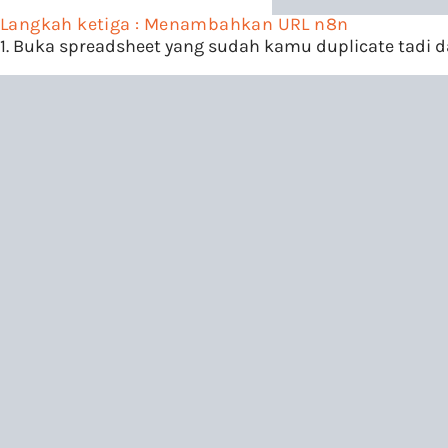
Langkah ketiga : Menambahkan URL n8n
1. Buka spreadsheet yang sudah kamu duplicate tadi d