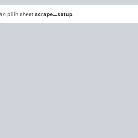
an pilih sheet
scrape_setup
.