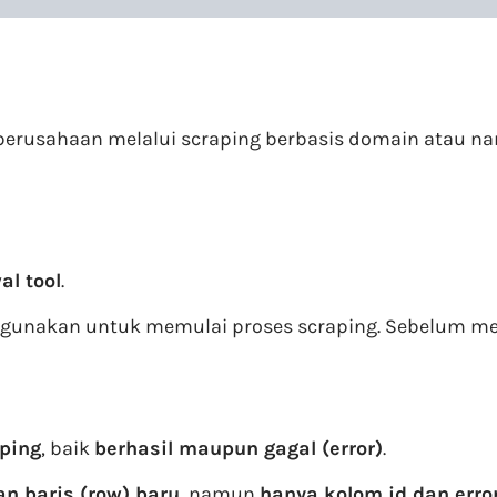
erusahaan melalui scraping berbasis domain atau na
al tool
.
igunakan untuk memulai proses scraping. Sebelum me
ping
, baik
berhasil maupun gagal (error)
.
 baris (row) baru
, namun
hanya kolom
id
dan
erro