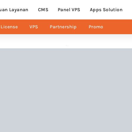
uan Layanan
CMS
Panel VPS
Apps Solution
License
VPS
Partnership
Promo