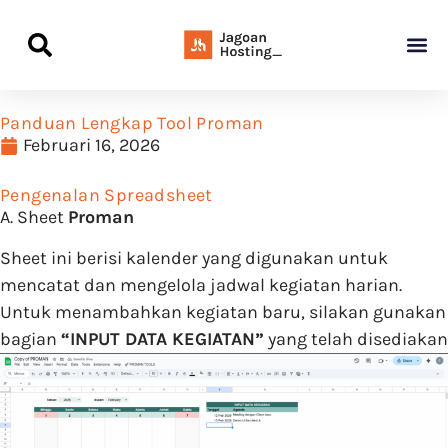
Panduan Awal L
Semua Pa
Kamus Host
Rekomendasi Pro
Panduan Lengkap Tool Proman
Februari 16, 2026
Pengenalan Spreadsheet
A. Sheet
Proman
Sheet ini berisi kalender yang digunakan untuk
mencatat dan mengelola jadwal kegiatan harian.
Untuk menambahkan kegiatan baru, silakan gunakan
bagian
“INPUT DATA KEGIATAN”
yang telah disediakan