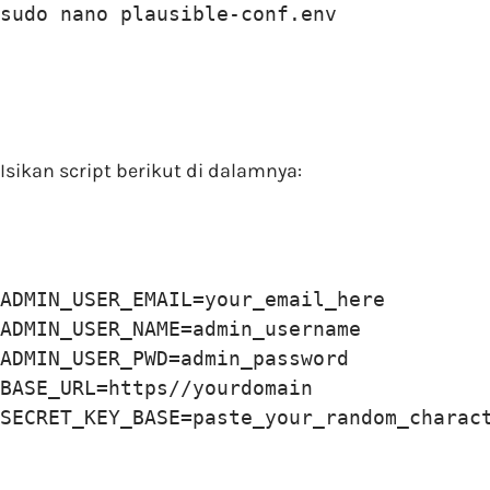
sudo nano plausible-conf.env
Isikan script berikut di dalamnya:
ADMIN_USER_EMAIL=your_email_here

ADMIN_USER_NAME=admin_username

ADMIN_USER_PWD=admin_password

BASE_URL=https//yourdomain

SECRET_KEY_BASE=paste_your_random_charac