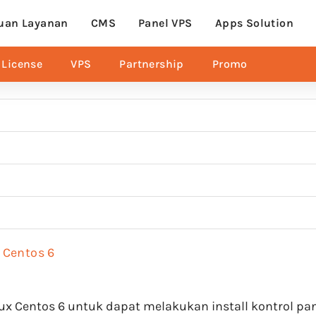
uan Layanan
CMS
Panel VPS
Apps Solution
License
VPS
Partnership
Promo
x Centos 6
ux Centos 6 untuk dapat melakukan install kontrol pa