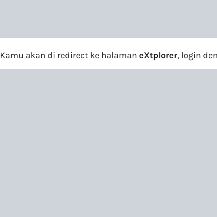
Kamu akan di redirect ke halaman
eXtplorer
, login d