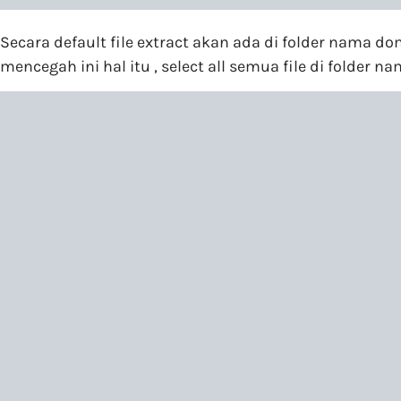
Secara default file extract akan ada di folder nama d
mencegah ini hal itu , select all semua file di fold