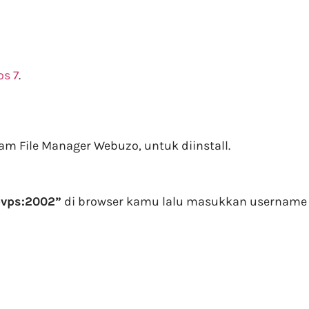
os 7
.
lam File Manager Webuzo, untuk diinstall.
pvps:2002”
di browser kamu lalu masukkan username