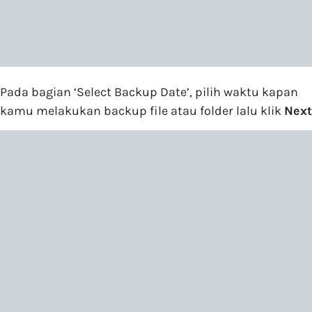
Pada bagian ‘Select Backup Date’, pilih waktu kapan
kamu melakukan backup file atau folder lalu klik
Next