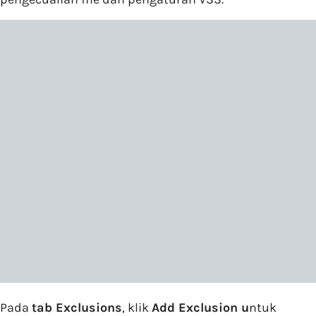
Pada
tab Exclusions
, klik
Add Exclusion u
ntuk