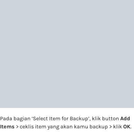
Pada bagian ‘Select Item for Backup’, klik button
Add
Items
> ceklis item yang akan kamu backup > klik
OK
.