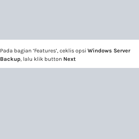
Pada bagian ‘Features’, ceklis opsi
Windows Server
Backup
, lalu klik button
Next