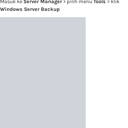
Masuk ke
Server Manager
> pilih menu
Tools
> klik
Windows Server Backup