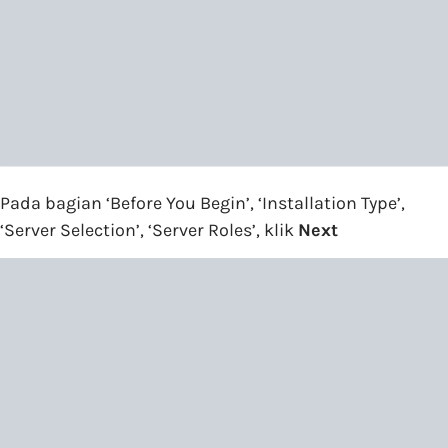
Pada bagian ‘Before You Begin’, ‘Installation Type’,
‘Server Selection’, ‘Server Roles’, klik
Next