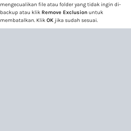
mengecualikan file atau folder yang tidak ingin di-
backup atau klik
Remove Exclusion
untuk
membatalkan. Klik
OK
jika sudah sesuai.