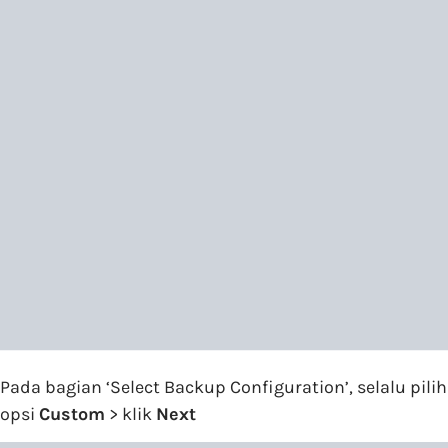
Pada bagian ‘Select Backup Configuration’, selalu pilih
opsi
Custom
> klik
Next