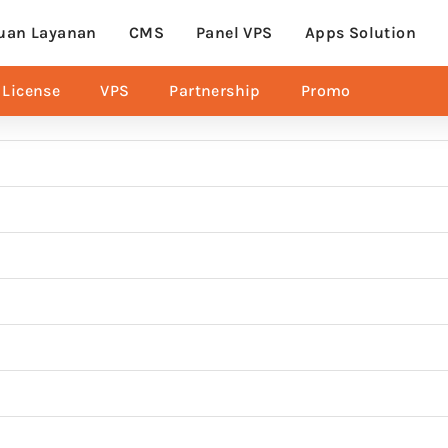
uan Layanan
CMS
Panel VPS
Apps Solution
License
VPS
Partnership
Promo