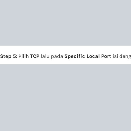
Step 5:
Pilih
TCP
lalu pada
Specific Local Port
isi den