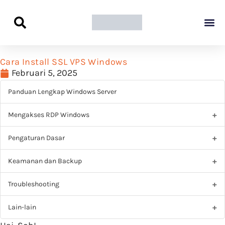
Panduan Awal L
Semua Pa
Kamus Host
Rekomendasi Pro
Cara Install SSL VPS Windows
Februari 5, 2025
Panduan Lengkap Windows Server
Mengakses RDP Windows
Pengaturan Dasar
Keamanan dan Backup
Troubleshooting
Lain-lain