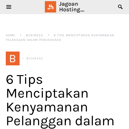
SEARCH FOR:
HOME
BUSINESS
6 TIPS MENCIPTAKAN KENYAMANAN
PELANGGAN DALAM PERUSAHAAN
B
BUSINESS
6 Tips
Menciptakan
Kenyamanan
Pelanggan dalam