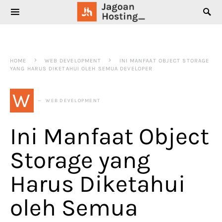
SEARCH FOR:
HOME
WEB DEVELOPMENT
INI MANFAAT OBJECT STORAGE
YANG HARUS DIKETAHUI OLEH SEMUA DEVELOPER
W
WEB DEVELOPMENT
Ini Manfaat Object
Storage yang
Harus Diketahui
oleh Semua