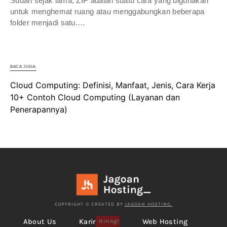
Sudah sejak lama, ZIP adalah suatu cara yang digunakan
untuk menghemat ruang atau menggabungkan beberapa
folder menjadi satu.…
BACA JUGA:
Cloud Computing: Definisi, Manfaat, Jenis, Cara Kerja
10+ Contoh Cloud Computing (Layanan dan
Penerapannya)
COPYRIGHT © CREATED BY
JAGOAN HOSTING.
About Us
Karir
Web Hosting
Hiring!