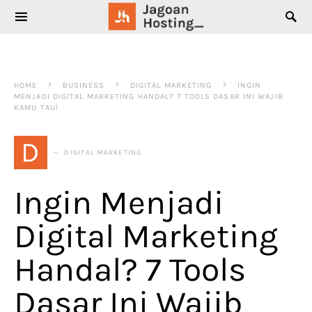
SEARCH FOR:
HOME
BUSINESS
DIGITAL MARKETING
INGIN
MENJADI DIGITAL MARKETING HANDAL? 7 TOOLS DASAR INI WAJIB
KAMU TAU!
D
DIGITAL MARKETING
Ingin Menjadi
Digital Marketing
Handal? 7 Tools
Dasar Ini Wajib