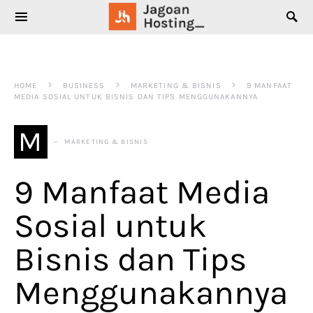
SEARCH FOR:
HOME
BUSINESS
MARKETING & BISNIS
9 MANFAAT
MEDIA SOSIAL UNTUK BISNIS DAN TIPS MENGGUNAKANNYA
M
MARKETING & BISNIS
9 Manfaat Media
Sosial untuk
Bisnis dan Tips
Menggunakannya