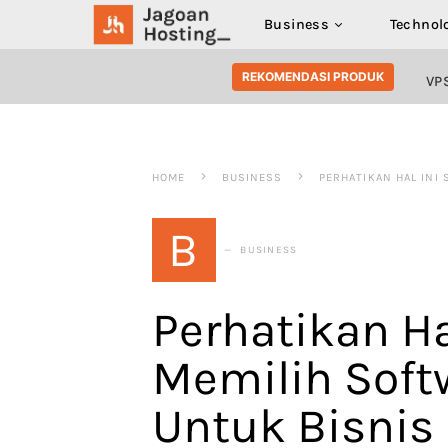
Business
Technol
SEARCH FOR:
REKOMENDASI PRODUK
VP
HOME
BUSINESS
PERHATIKAN HAL INI
B
BUSINESS
Perhatikan Ha
Memilih Soft
Untuk Bisnis