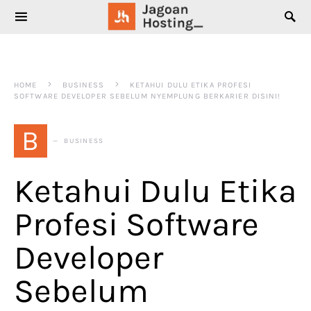
SEARCH FOR:
HOME
BUSINESS
KETAHUI DULU ETIKA PROFESI
SOFTWARE DEVELOPER SEBELUM NYEMPLUNG BERKARIER DISINI!
B
BUSINESS
Ketahui Dulu Etika
Profesi Software
Developer
Sebelum