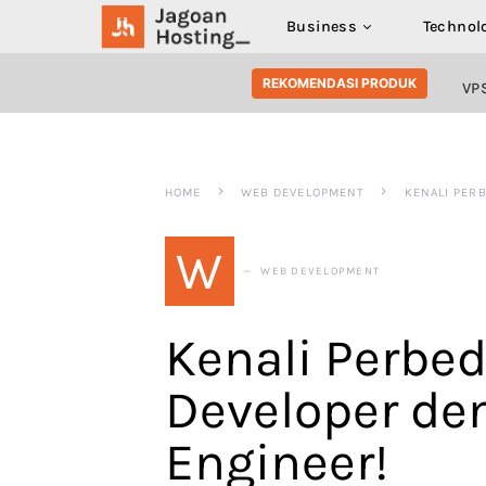
Business
Technol
SEARCH FOR:
REKOMENDASI PRODUK
VP
HOME
WEB DEVELOPMENT
KENALI PER
W
WEB DEVELOPMENT
Kenali Perbe
Developer de
Engineer!