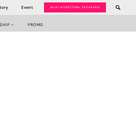
tory
Event
BUAT WEBSITEMU SEKARANG
SHIP
PROMO