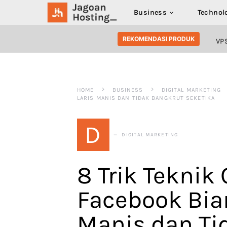
Business
Technol
SEARCH FOR:
REKOMENDASI PRODUK
VP
HOME
BUSINESS
DIGITAL MARKETING
LARIS MANIS DAN TIDAK BANGKRUT SEKETIKA
D
DIGITAL MARKETING
8 Trik Teknik
Facebook Bia
Manis dan Ti