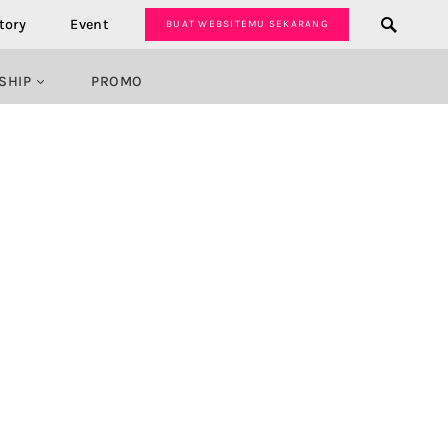
tory
Event
BUAT WEBSITEMU SEKARANG
SHIP
PROMO