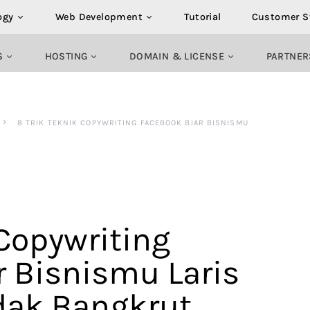
ogy
Web Development
Tutorial
Customer S
S
HOSTING
DOMAIN & LICENSE
PARTNER
8 TRIK TEKNIK COPYWRITING FACEBOOK BIAR BISNISMU
 Copywriting
r Bisnismu Laris
dak Bangkrut