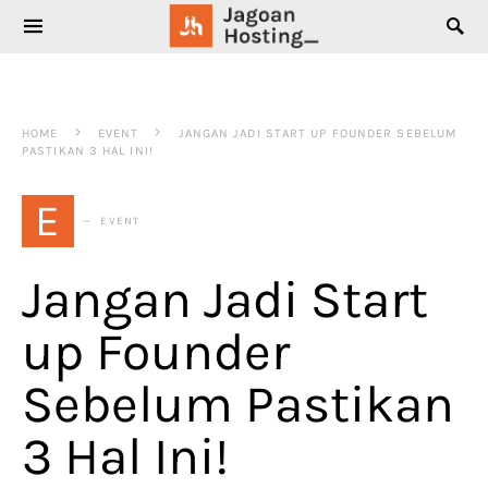
SEARCH FOR:
HOME
EVENT
JANGAN JADI START UP FOUNDER SEBELUM
PASTIKAN 3 HAL INI!
E
EVENT
Jangan Jadi Start
up Founder
Sebelum Pastikan
3 Hal Ini!