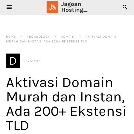
SEARCH FOR:
HOME
TECHNOLOGY
DOMAIN
AKTIVASI DOMAIN
MURAH DAN INSTAN, ADA 200+ EKSTENSI TLD
D
DOMAIN
Aktivasi Domain
Murah dan Instan,
Ada 200+ Ekstensi
TLD