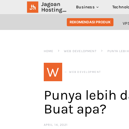
Business
Technol
SEARCH FOR:
REKOMENDASI PRODUK
VP
HOME
WEB DEVELOPMENT
PUNYA LEBIH
W
WEB DEVELOPMENT
Punya lebih 
Buat apa?
APRIL 14, 2021