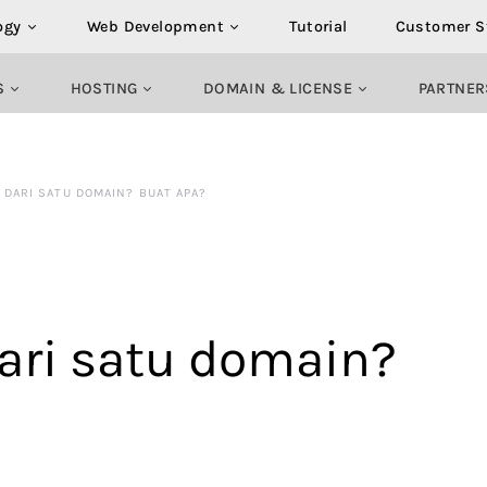
ogy
Web Development
Tutorial
Customer S
S
HOSTING
DOMAIN & LICENSE
PARTNER
 DARI SATU DOMAIN? BUAT APA?
dari satu domain?