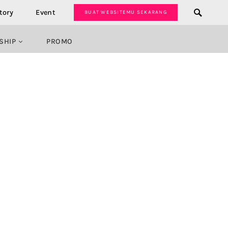
tory
Event
BUAT WEBSITEMU SEKARANG
SHIP
PROMO