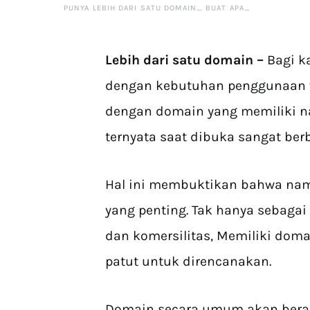
PUNYA LEBIH DARI SATU DOMAIN_ BUAT APA_
Lebih dari satu domain –
Bagi ka
dengan kebutuhan penggunaan we
dengan domain yang memiliki n
ternyata saat dibuka sangat berb
Hal ini membuktikan bahwa nam
yang penting. Tak hanya sebagai 
dan komersilitas, Memiliki dom
patut untuk direncanakan.
Domain secara umum akan berakhira