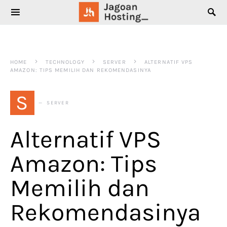
SEARCH FOR:
HOME
TECHNOLOGY
SERVER
ALTERNATIF VPS
AMAZON: TIPS MEMILIH DAN REKOMENDASINYA
S
SERVER
Alternatif VPS
Amazon: Tips
Memilih dan
Rekomendasinya