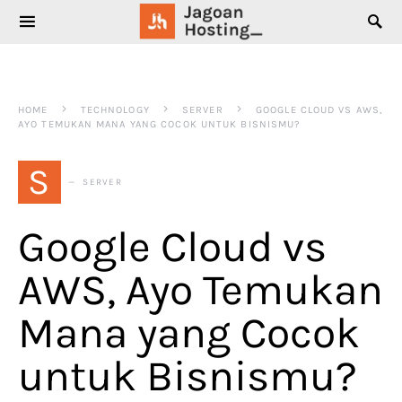
SEARCH FOR:
HOME
TECHNOLOGY
SERVER
GOOGLE CLOUD VS AWS,
AYO TEMUKAN MANA YANG COCOK UNTUK BISNISMU?
S
SERVER
Google Cloud vs
AWS, Ayo Temukan
Mana yang Cocok
untuk Bisnismu?