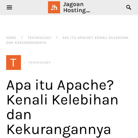
SEARCH FOR:
HOME
TECHNOLOGY
APA ITU APACHE? KENALI KELEBIHAN
DAN KEKURANGANNYA
T
TECHNOLOGY
Apa itu Apache?
Kenali Kelebihan
dan
Kekurangannya