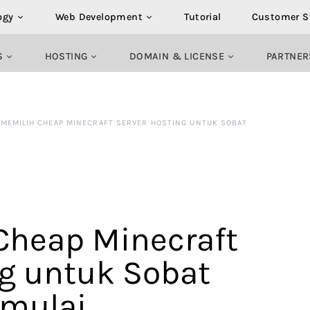
ogy
Web Development
Tutorial
Customer S
S
HOSTING
DOMAIN & LICENSE
PARTNER
 MEMILIH CHEAP MINECRAFT SERVER HOSTING UNTUK SOBAT
 Cheap Minecraft
ng untuk Sobat
emulai