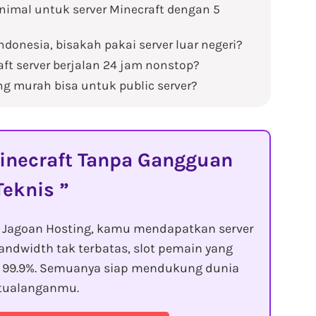
nimal untuk server Minecraft dengan 5
ndonesia, bisakah pakai server luar negeri?
t server berjalan 24 jam nonstop?
g murah bisa untuk public server?
necraft Tanpa Gangguan
Teknis
g Jagoan Hosting, kamu mendapatkan server
andwidth tak terbatas, slot pemain yang
in 99.9%. Semuanya siap mendukung dunia
tualanganmu.