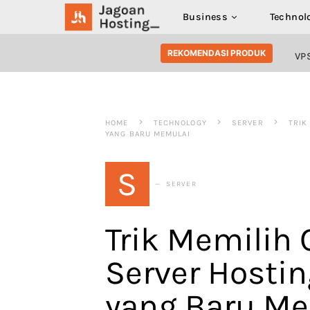
Business
Technol
SEARCH FOR:
REKOMENDASI PRODUK
VP
HOME
TECHNOLOGY
SERVER
TRIK
YANG BARU MEMULAI
S
SERVER
Trik Memilih
Server Hosti
yang Baru M