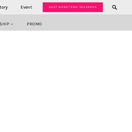
tory
Event
BUAT WEBSITEMU SEKARANG
SHIP
PROMO