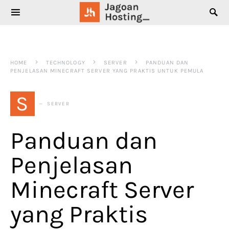
SEARCH FOR:
HOME
TECHNOLOGY
SERVER
PANDUAN DAN
PENJELASAN MINECRAFT SERVER YANG PRAKTIS UNTUK PEMULA
S
SERVER
Panduan dan
Penjelasan
Minecraft Server
yang Praktis