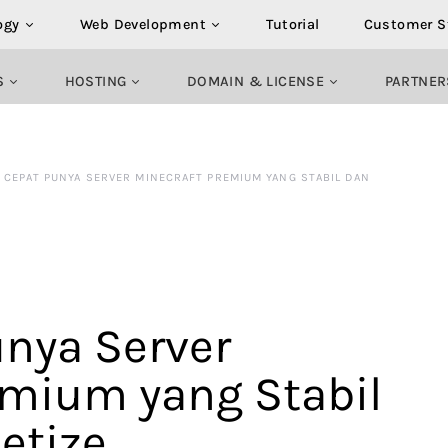
ogy
Web Development
Tutorial
Customer S
S
HOSTING
DOMAIN & LICENSE
PARTNER
 CEPAT PUNYA SERVER MINECRAFT PREMIUM YANG STABIL DAN
unya Server
emium yang Stabil
etize