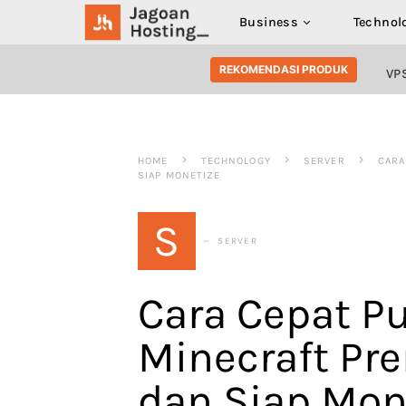
Business
Technol
SEARCH FOR:
REKOMENDASI PRODUK
VP
HOME
TECHNOLOGY
SERVER
CARA
SIAP MONETIZE
S
SERVER
Cara Cepat P
Minecraft Pr
dan Siap Mon