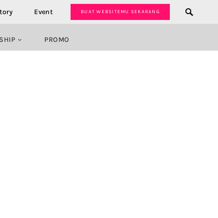
tory
Event
BUAT WEBSITEMU SEKARANG
SHIP
PROMO