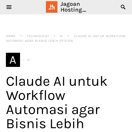
SEARCH FOR:
HOME
TECHNOLOGY
AI
CLAUDE AI UNTUK WORKFLOW
AUTOMASI AGAR BISNIS LEBIH EFISIEN
A
AI
Claude AI untuk
Workflow
Automasi agar
Bisnis Lebih