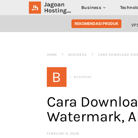
Business
Technol
SEARCH FOR:
REKOMENDASI PRODUK
VP
HOME
BUSINESS
CARA DOWNLOAD VIDE
B
BUSINESS
Cara Downloa
Watermark, Ak
FEBRUARI 6, 2026