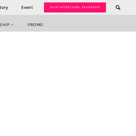
tory
Event
BUAT WEBSITEMU SEKARANG
SHIP
PROMO