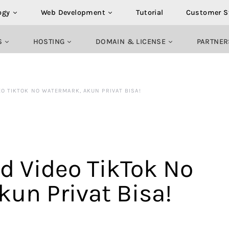
ogy
Web Development
Tutorial
Customer S
S
HOSTING
DOMAIN & LICENSE
PARTNER
O TIKTOK NO WATERMARK, AKUN PRIVAT BISA!
d Video TikTok No
un Privat Bisa!