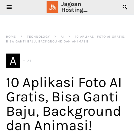
SEARCH FOR:
HOME
TECHNOLOGY
AI
10 APLIKASI FOTO AI GRATIS,
BISA GANTI BAJU, BACKGROUND DAN ANIMASI!
A
AI
10 Aplikasi Foto AI
Gratis, Bisa Ganti
Baju, Background
dan Animasi!