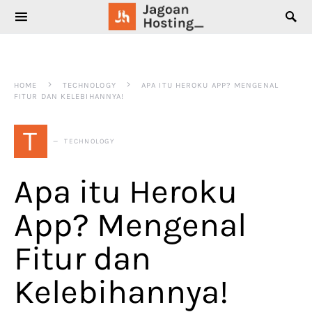
SEARCH FOR:
HOME
TECHNOLOGY
APA ITU HEROKU APP? MENGENAL
FITUR DAN KELEBIHANNYA!
T
TECHNOLOGY
Apa itu Heroku
App? Mengenal
Fitur dan
Kelebihannya!