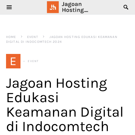
SEARCH FOR:
HOME
EVENT
JAGOAN HOSTING EDUKASI KEAMANAN
DIGITAL DI INDOCOMTECH 2024
E
EVENT
Jagoan Hosting
Edukasi
Keamanan Digital
di Indocomtech