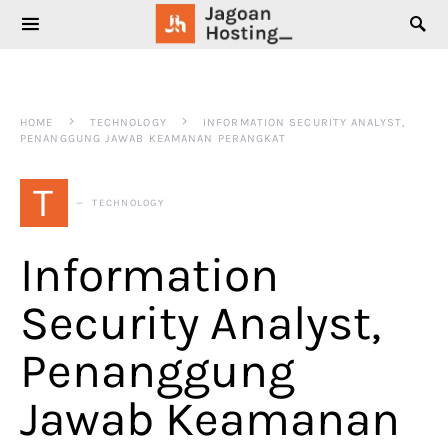
SEARCH FOR:
HOME
TECHNOLOGY
INFORMATION SECURITY ANALYST,
PENANGGUNG JAWAB KEAMANAN PERANGKAT
T
TECHNOLOGY
Information
Security Analyst,
Penanggung
Jawab Keamanan