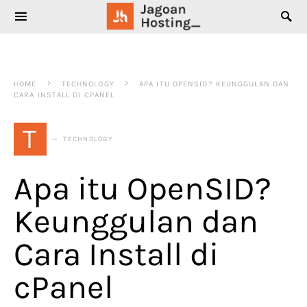
SEARCH FOR:
HOME
TECHNOLOGY
APA ITU OPENSID? KEUNGGULAN DAN
CARA INSTALL DI CPANEL
T
TECHNOLOGY
Apa itu OpenSID?
Keunggulan dan
Cara Install di
cPanel