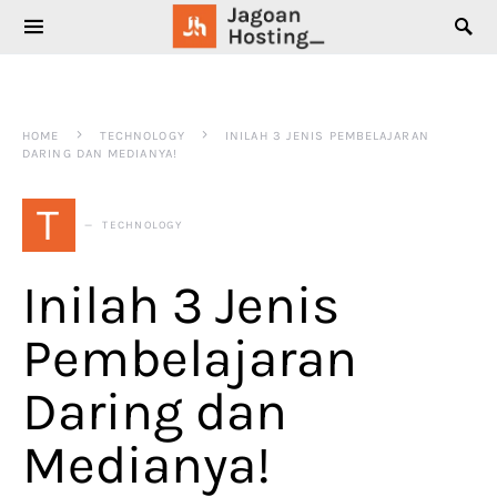
SEARCH FOR:
HOME
TECHNOLOGY
INILAH 3 JENIS PEMBELAJARAN
DARING DAN MEDIANYA!
T
TECHNOLOGY
Inilah 3 Jenis
Pembelajaran
Daring dan
Medianya!