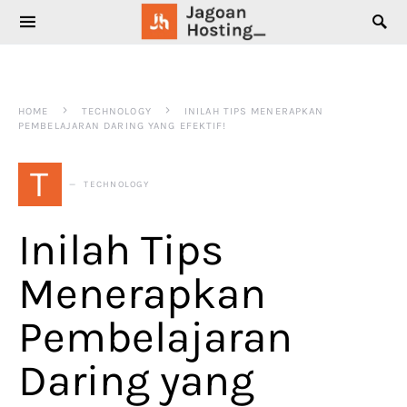
SEARCH FOR:
HOME
TECHNOLOGY
INILAH TIPS MENERAPKAN
PEMBELAJARAN DARING YANG EFEKTIF!
T
TECHNOLOGY
Inilah Tips
Menerapkan
Pembelajaran
Daring yang