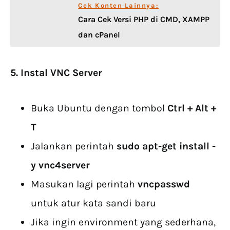
Cek Konten Lainnya:
Cara Cek Versi PHP di CMD, XAMPP
dan cPanel
5. Instal VNC Server
Buka Ubuntu dengan tombol
Ctrl + Alt +
T
Jalankan perintah
sudo apt-get install -
y vnc4server
Masukan lagi perintah
vncpasswd
untuk atur kata sandi baru
Jika ingin environment yang sederhana,