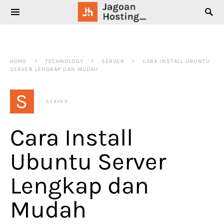
SEARCH FOR:
HOME
TECHNOLOGY
SERVER
CARA INSTALL UBUNTU
SERVER LENGKAP DAN MUDAH
S
SERVER
Cara Install
Ubuntu Server
Lengkap dan
Mudah