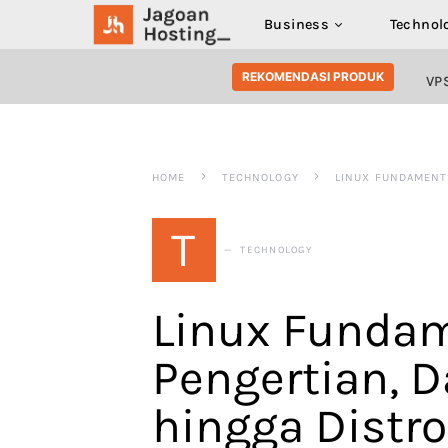
Business
Technol
SEARCH FOR:
REKOMENDASI PRODUK
VP
HOME
TECHNOLOGY
LINUX FUNDAMENTA
T
TECHNOLOGY
Linux Fundam
Pengertian, D
hingga Distro