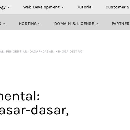
ogy
Web Development
Tutorial
Customer S
S
HOSTING
DOMAIN & LICENSE
PARTNER
L: PENGERTIAN, DASAR-DASAR, HINGGA DISTRO
ental:
asar-dasar,