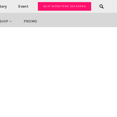
tory
Event
BUAT WEBSITEMU SEKARANG
SHIP
PROMO