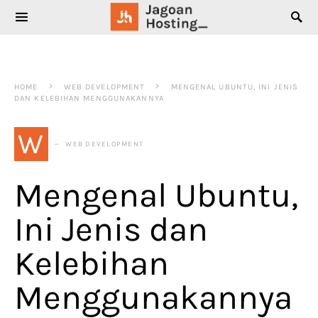
SEARCH FOR:
HOME
WEB DEVELOPMENT
MENGENAL UBUNTU, INI JENIS
DAN KELEBIHAN MENGGUNAKANNYA
W
WEB DEVELOPMENT
Mengenal Ubuntu,
Ini Jenis dan
Kelebihan
Menggunakannya