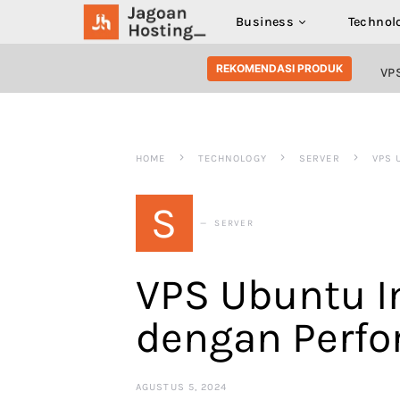
Business
Technol
SEARCH FOR:
REKOMENDASI PRODUK
VP
HOME
TECHNOLOGY
SERVER
VPS 
S
SERVER
VPS Ubuntu I
dengan Perfo
AGUSTUS 5, 2024