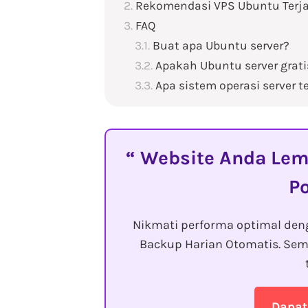
Rekomendasi VPS Ubuntu Terj
FAQ
Buat apa Ubuntu server?
Apakah Ubuntu server grat
Apa sistem operasi server 
Website Anda Lemo
P
Nikmati performa optimal den
Backup Harian Otomatis. Sem
Dapat