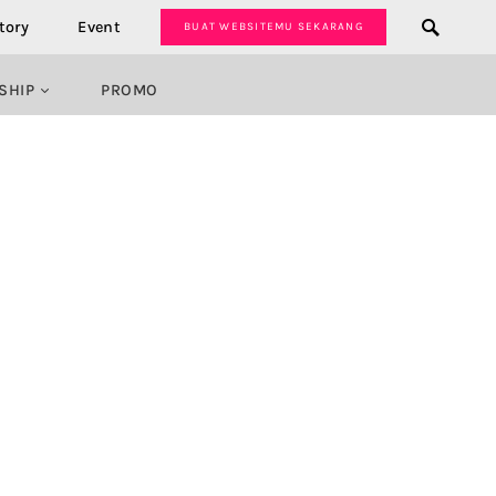
tory
Event
BUAT WEBSITEMU SEKARANG
SHIP
PROMO