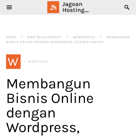
SEARCH FOR:
HOME
WEB DEVELOPMENT
WORDPRESS
MEMBANGUN
BISNIS ONLINE DENGAN WORDPRESS, KENAPA HARUS?
W
WORDPRESS
Membangun
Bisnis Online
dengan
Wordpress,