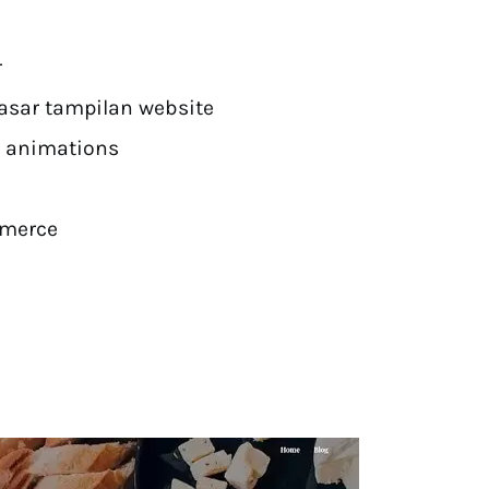
r
sar tampilan website
m animations
merce