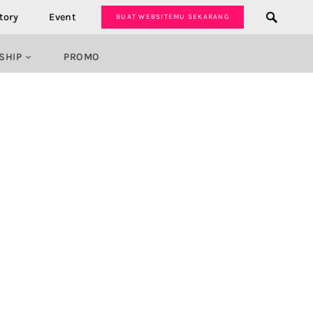
tory
Event
BUAT WEBSITEMU SEKARANG
SHIP
PROMO