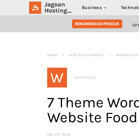
Business
Technol
SEARCH FOR:
REKOMENDASI PRODUK
VP
HOME
WEB DEVELOPMENT
WORDPRESS
W
WORDPRESS
7 Theme Wor
Website Food 
MEI 29, 2020