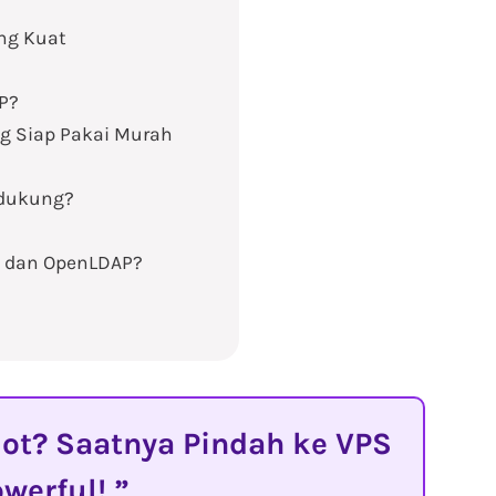
ang Kuat
P?
g Siap Pakai Murah
idukung?
P dan OpenLDAP?
t? Saatnya Pindah ke VPS
owerful!