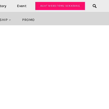
tory
Event
BUAT WEBSITEMU SEKARANG
SHIP
PROMO