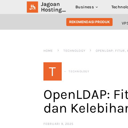
Business
Technol
SEARCH FOR:
REKOMENDASI PRODUK
VP
HOME
TECHNOLOGY
OPENLDAP: FITUR,
T
TECHNOLOGY
OpenLDAP: Fi
dan Kelebiha
FEBRUARI 9, 2025