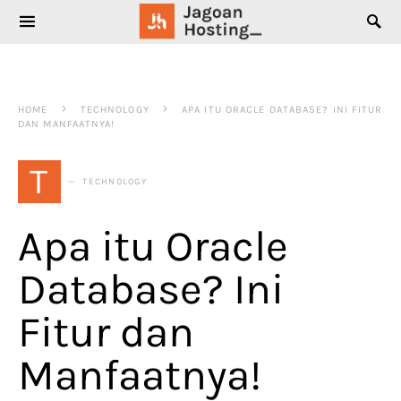
SEARCH FOR:
HOME
TECHNOLOGY
APA ITU ORACLE DATABASE? INI FITUR
DAN MANFAATNYA!
T
TECHNOLOGY
Apa itu Oracle
Database? Ini
Fitur dan
Manfaatnya!