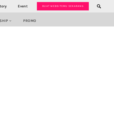
tory
Event
BUAT WEBSITEMU SEKARANG
SHIP
PROMO