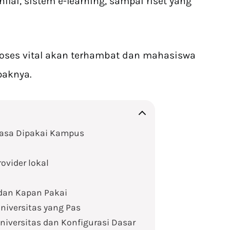
lai, sistem e-learning, sampai riset yang
roses vital akan terhambat dan mahasiswa
paknya.
Biasa Dipakai Kampus
rovider lokal
 dan Kapan Pakai
niversitas yang Pas
iversitas dan Konfigurasi Dasar