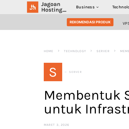
Business
Technol
SEARCH FOR:
REKOMENDASI PRODUK
VP
HOME
TECHNOLOGY
SERVER
MEMB
S
SERVER
Membentuk Se
untuk Infras
MARET 3, 2026