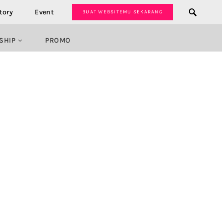
tory
Event
BUAT WEBSITEMU SEKARANG
SHIP
PROMO