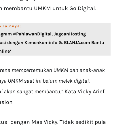
n membantu UMKM untuk Go Digital.
n Lainnya:
ogram #PahlawanDigital, JagoanHosting
rasi dengan Kemenkominfo & BLANJA.com Bantu
line’
 karena mempertemukan UMKM dan anak-anak
ya UMKM saat ini belum melek digital.
ni akan sangat membantu.”
Kata Vicky Arief
usion
si dengan Mas Vicky. Tidak sedikit pula