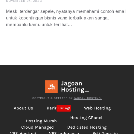
NOVEMBER 24, 2023
Meski terdengar sepele, nyatanya memahami contoh email
untuk kepentingan bisnis yang terbaik akan sangat
membantu kamu untuk terlihat…
COPYRIGHT © CREATED BY
JAGOAN HOSTING.
About Us
Karir
Web Hosting
Hiring!
Hosting CPanel
Hosting Murah
Cloud Managed
Dedicated Hosting
VPS Hosting
VPS Indonesia
Beli Domain