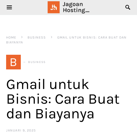
SEARCH FOR:
HOME
BUSINESS
GMAIL UNTUK BISNIS: CARA BUAT DAN
BIAYANYA
B
BUSINESS
Gmail untuk
Bisnis: Cara Buat
dan Biayanya
JANUARI 9, 2025